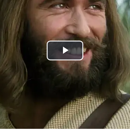
Lire
la
vidéo