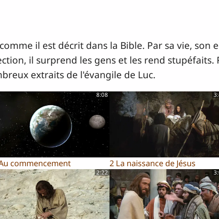
comme il est décrit dans la Bible. Par sa vie, son
ction, il surprend les gens et les rend stupéfaits
breux extraits de l'évangile de Luc.
8:08
3
 Au commencement
2 La naissance de Jésus
2:22
3