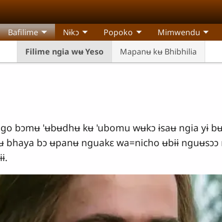
Bafilime
Nɨkɔ
Popoko
Mimwendu
Filime ngia wʉ Yeso
Mapanʉ kʉ Bhibhilia
sigo bɔmʉ 'ʉbʉdhʉ kʉ 'ubomu wʉkɔ ɨsaʉ ngia yɨ b
ʉ bhaya bɔ ʉpanʉ nguakɛ wa=nicho ʉbɨɨ nguʉsɔɔ 
ɨ.