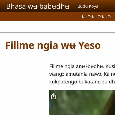
Aller au contenu principal
Bhasa wʉ babʉdhʉ
Budu Koya
KUO KUO KUO
Filime ngia wʉ Yeso
Filime ngia anʉ ɨbʉdhʉ. Ku
wangɔ a:nʉtanɨa nawɔ. Ka n
kʉkpatengo bʉkatanɛ bʉ dhɨ