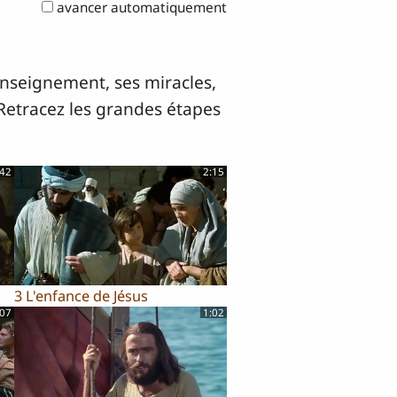
avancer automatiquement
 enseignement, ses miracles,
. Retracez les grandes étapes
:42
2:15
3 L'enfance de Jésus
:07
1:02