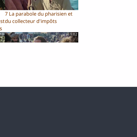
7 La parabole du pharisien et
st
du collecteur d'impôts
s
:10
1:02
11 Les béatitudes
:56
0:43
15 Des femmes disciples de