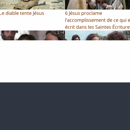
Le diable tente Jésus
6 Jésus proclame
l'accomplissement de ce qui e
écrit dans les Saintes Écriture
2:14
3
Jésus redonne la vie à la fille
10 Jésus choisit ses disciples
 Jaïre
0:19
2
3 Heureux ceux qui écoutent
14 Une femme, connue pour