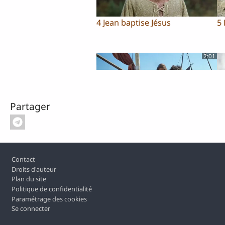
4 Jean baptise Jésus
5 
2:01
Partager
8 La pêche miraculeuse
9 
de
3:38
Pied de page
Contact
Droits d'auteur
Plan du site
Politique de confidentialité
Paramétrage des cookies
Se connecter
12 Le discours sur la montagne
1