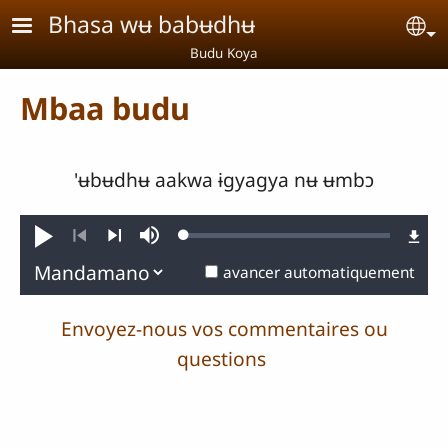
Aller au contenu principal
Bhasa wʉ babʉdhʉ
Se
Budu Koya
Mbaa budu
'ʉbʉdhʉ aakwa ɨgyagya nʉ ʉmbɔ
Loaded
:
Jouer
Sourdine
0.27%
Précédent
Suivant
avancer automatiquement
Envoyez-nous vos commentaires ou
questions