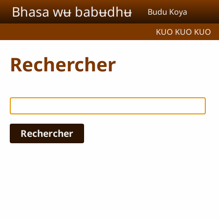
Aller au contenu principal
Bhasa wʉ babʉdhʉ
Budu Koya
KUO KUO KUO
Rechercher