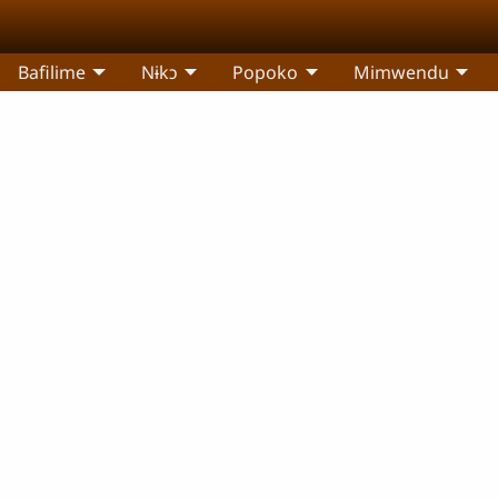
Bafilime
Nɨkɔ
Popoko
Mimwendu